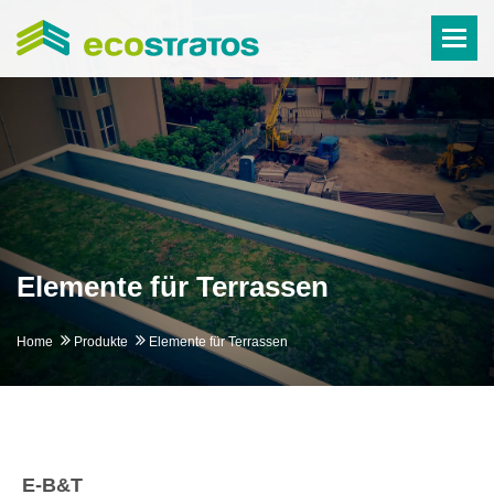
Togg
Elemente für Terrassen
Home
Produkte
Elemente für Terrassen
E-B&T