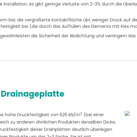
 Installation, es gibt geringe Verluste von 2-3% durch die Über
e Form bei; die vergrößerte Kontaktfläche übt weniger Druck auf 
kfestigkeit bei (die durch das Auffüllen des Elements mit Kies m
währleisten die Sicherheit der Abdichtung und verringern das Un
 Drainageplatte
2
eine hohe Druckfestigkeit von 625 kN/m
(bei einer
ich zu anderen ähnlichen Produkten derselben Dicke,
ruckfestigkeit dieser Drainplatten deutlich überlegen
iger Produkte um das 2-3 fache. Sie ist mit