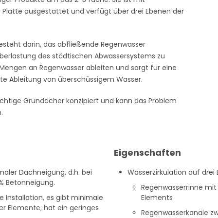
 Platte ausgestattet und verfügt über drei Ebenen der
esteht darin, das abfließende Regenwasser
Überlastung des städtischen Abwassersystems zu
 Mengen an Regenwasser ableiten und sorgt für eine
te Ableitung von überschüssigem Wasser.
schichtige Gründächer konzipiert und kann das Problem
.
Eigenschaften
imaler Dachneigung, d.h. bei
Wasserzirkulation auf drei
 % Betonneigung.
Regenwasserrinne mit
 Installation, es gibt minimale
Elements
r Elemente; hat ein geringes
Regenwasserkanäle zw