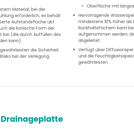
Oberfläche mit langsa
tem Material, bei der
Hervorragende Wasserspeic
lung erforderlich, es behält
mindestens 10% höher als 
ößerte Aufstandsfläche übt
Rückhaltefächern kann bei
auch die konische Form der
aufgenommen werden; der 
t bei (die durch Auffüllen des
abgeleitet.
den kann).
Verfügt über Diffusionspe
ewährleisten die Sicherheit
und die Feuchtigkeitsspei
risiko bei der Verlegung.
gewährleisten.
 Drainageplatte