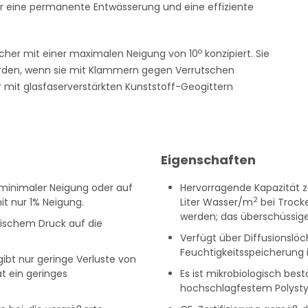
r eine permanente Entwässerung und eine effiziente
o
 Dächer mit einer maximalen Neigung von 10
konzipiert. Sie
rden, wenn sie mit Klammern gegen Verrutschen
r mit glasfaserverstärkten Kunststoff-Geogittern
Eigenschaften
 minimaler Neigung oder auf
Hervorragende Kapazität z
2
t nur 1% Neigung.
Liter Wasser/m
bei Trock
werden; das überschüssige 
ischem Druck auf die
Verfügt über Diffusionslöc
Feuchtigkeitsspeicherung 
 gibt nur geringe Verluste von
t ein geringes
Es ist mikrobiologisch be
hochschlagfestem Polystyr