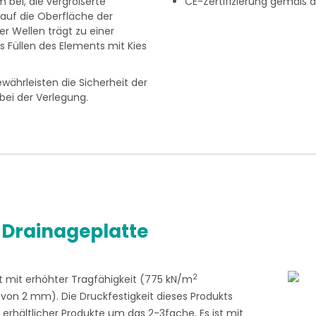
rm bei, die vergrößerte
CE-Zertifizierung gemäß d
 auf die Oberfläche der
r Wellen trägt zu einer
s Füllen des Elements mit Kies
ährleisten die Sicherheit der
 bei der Verlegung.
 Drainageplatte
2
it mit erhöhter Tragfähigkeit (775 kN/m
von 2 mm). Die Druckfestigkeit dieses Produkts
erhältlicher Produkte um das 2-3fache. Es ist mit